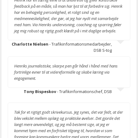
Henrik har en særlig evne til at undervise og giver konstruktiv
feedback på en måde, så man har lyst til at forbedre sig. Henrik
har en behagelig personlighed, et roligt sind og en
medmenneskelighed, der gør, at jeg har nydt mit samarbejde
med ham. Via Henriks undervisning, coaching og sparring føler
jeg mig robust og rigtig godt klædt på i mit daglige arbejde.
Charlotte Nielsen
- Trafikinformationsmedarbejder,
DSB S-tog
Henriks journalistiske, skarpe pen går hånd i hånd med hans
fortrinlige evner til at videreformidle og skabe læring via
engagement.
Tony Bispeskov
- Trafikinformationschef, DSB
Tak for et rigtigt godt skrivekursus. Jeg synes, det var fedt, at der
blev vekslet mellem oplæg og praktiske øvelser. Det gjorde det
langt mere anvendeligt, og jeg må bestemt sige, at jeg er
kommet hjem med en forfrisket tilgang til, hvordan vi som
forening kan kommunikere bedre med vores medlemmer. Det