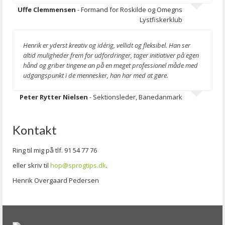
Uffe Clemmensen
- Formand for Roskilde og Omegns
Lystfiskerklub
Henrik er yderst kreativ og idérig, vellidt og fleksibel. Han ser
altid muligheder frem for udfordringer, tager initiativer på egen
hånd og griber tingene an på en meget professionel måde med
udgangspunkt i de mennesker, han har med at gøre.
Peter Rytter Nielsen
- Sektionsleder, Banedanmark
Kontakt
Ring til mig på tlf. 91 54 77 76
eller skriv til
hop@sprogtips.dk
.
Henrik Overgaard Pedersen