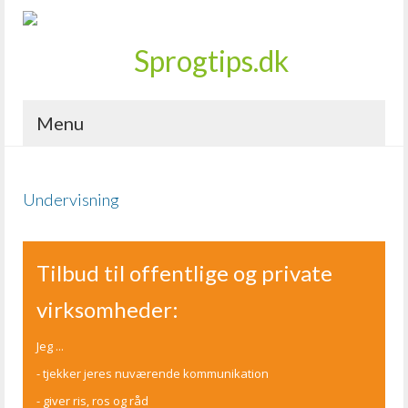
Menu
Undervisning
Tilbud til offentlige og private
virksomheder:
Jeg ...
- tjekker jeres nuværende kommunikation
- giver ris, ros og råd