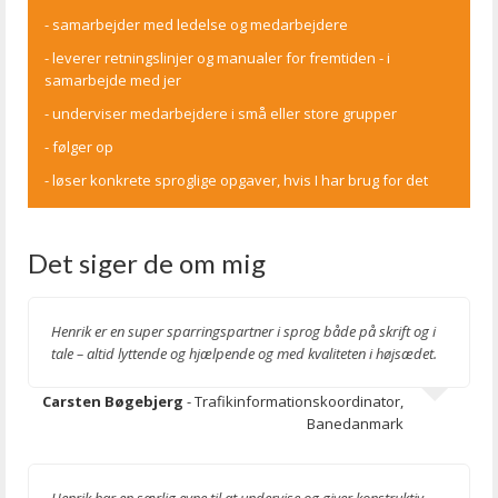
- samarbejder med ledelse og medarbejdere
- leverer retningslinjer og manualer for fremtiden - i
samarbejde med jer
- underviser medarbejdere i små eller store grupper
- følger op
- løser konkrete sproglige opgaver, hvis I har brug for det
Det siger de om mig
Henrik er en super sparringspartner i sprog både på skrift og i
tale – altid lyttende og hjælpende og med kvaliteten i højsædet.
Carsten Bøgebjerg
- Trafikinformationskoordinator,
Banedanmark