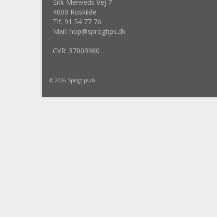
Erik Menveds Vej 7
4000 Roskilde
Tlf. 91 54 77 76
Mail: hop@sprogtips.dk
CVR: 37003980
© 2026 Sprogtips.dk