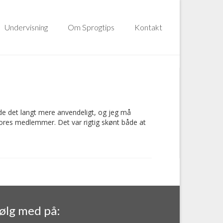
Undervisning
Om Sprogtips
Kontakt
orde det langt mere anvendeligt, og jeg må
ores medlemmer. Det var rigtig skønt både at
ølg med på: