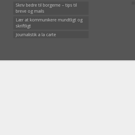
Skriv bedre til borgerne – tips til
breve og mails
Lær at kommunikere mundtligt og
skriftligt
Journalistik a la carte