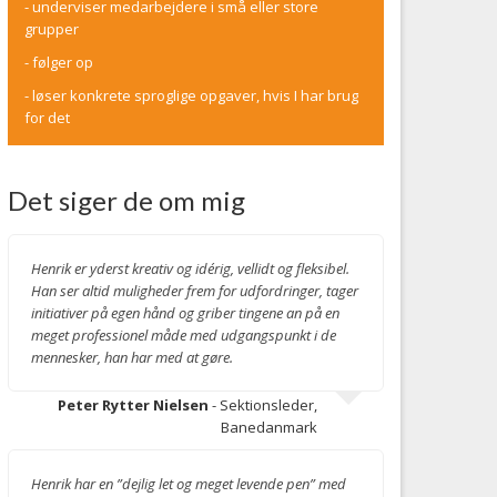
- underviser medarbejdere i små eller store
grupper
- følger op
- løser konkrete sproglige opgaver, hvis I har brug
for det
Det siger de om mig
Henrik er yderst kreativ og idérig, vellidt og fleksibel.
Han ser altid muligheder frem for udfordringer, tager
initiativer på egen hånd og griber tingene an på en
meget professionel måde med udgangspunkt i de
mennesker, han har med at gøre.
Peter Rytter Nielsen
- Sektionsleder,
Banedanmark
Henrik har en ”dejlig let og meget levende pen” med