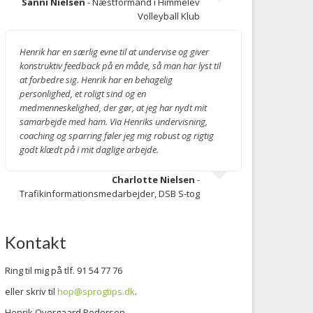
Sanni Nielsen
- Næstformand i Himmelev
Volleyball Klub
Henrik har en særlig evne til at undervise og giver
konstruktiv feedback på en måde, så man har lyst til
at forbedre sig. Henrik har en behagelig
personlighed, et roligt sind og en
medmenneskelighed, der gør, at jeg har nydt mit
samarbejde med ham. Via Henriks undervisning,
coaching og sparring føler jeg mig robust og rigtig
godt klædt på i mit daglige arbejde.
Charlotte Nielsen
-
Trafikinformationsmedarbejder, DSB S-tog
Kontakt
Ring til mig på tlf. 91 54 77 76
eller skriv til
hop@sprogtips.dk
.
Henrik Overgaard Pedersen